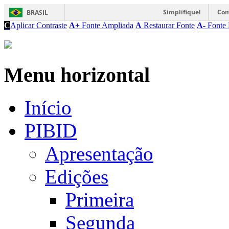
Simplifique!
Com
BRASIL
C
Aplicar Contraste
A+
Fonte Ampliada
A
Restaurar Fonte
A-
Fonte 
Menu horizontal
Início
PIBID
Apresentação
Edições
Primeira
Segunda