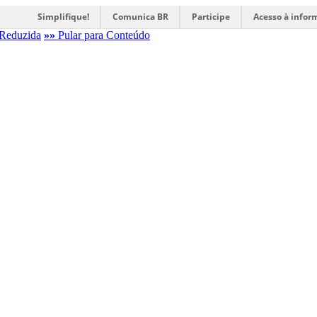
Simplifique!
Comunica BR
Participe
Acesso à infor
Reduzida
»»
Pular para Conteúdo