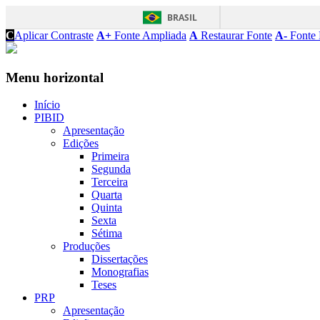
BRASIL
C
Aplicar Contraste
A+
Fonte Ampliada
A
Restaurar Fonte
A-
Fonte 
Menu horizontal
Início
PIBID
Apresentação
Edições
Primeira
Segunda
Terceira
Quarta
Quinta
Sexta
Sétima
Produções
Dissertações
Monografias
Teses
PRP
Apresentação