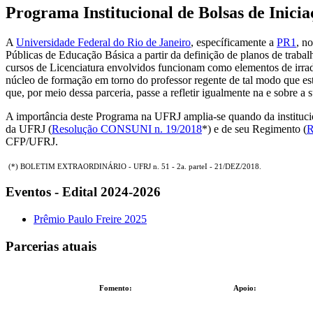
Programa Institucional de Bolsas de Inici
A
Universidade Federal do Rio de Janeiro
, específicamente a
PR1
, n
Públicas de Educação Básica a partir da definição de planos de trabal
cursos de Licenciatura envolvidos funcionam como elementos de irrad
núcleo de formação em torno do professor regente de tal modo que es
que, por meio dessa parceria, passe a refletir igualmente na e sobre a 
A importância deste Programa na UFRJ amplia-se quando da instit
da UFRJ (
Resolução CONSUNI n. 19/2018
*) e de seu Regimento (
R
CFP/UFRJ.
(*) BOLETIM EXTRAORDINÁRIO - UFRJ n. 51 - 2a. parteI - 21/DEZ/2018.
Eventos - Edital 2024-2026
Prêmio Paulo Freire 2025
Parcerias atuais
Fomento:
Apoio: