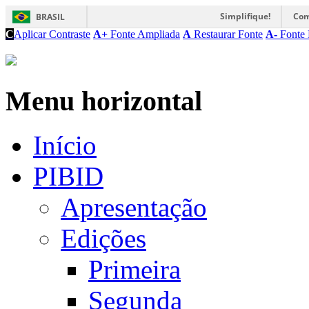
Simplifique!
Com
BRASIL
C
Aplicar Contraste
A+
Fonte Ampliada
A
Restaurar Fonte
A-
Fonte 
Menu horizontal
Início
PIBID
Apresentação
Edições
Primeira
Segunda