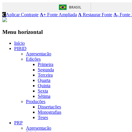
BRASIL
C
Aplicar Contraste
A+
Fonte Ampliada
A
Restaurar Fonte
A-
Fonte 
Menu horizontal
Início
PIBID
Apresentação
Edições
Primeira
Segunda
Terceira
Quarta
Quinta
Sexta
Sétima
Produções
Dissertações
Monografias
Teses
PRP
Apresentação