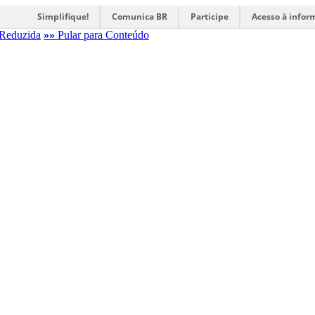
Simplifique!
Comunica BR
Participe
Acesso à infor
Reduzida
»»
Pular para Conteúdo